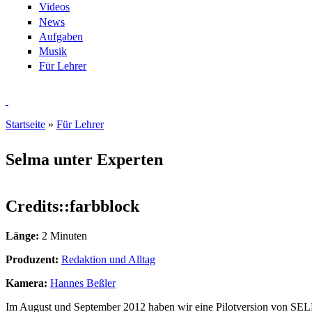
Videos
News
Aufgaben
Musik
Für Lehrer
Startseite
»
Für Lehrer
Sie sind hier
Selma unter Experten
selma_08.05_2013.mp4
image-still2.jpg
Credits::farbblock
Länge:
2 Minuten
Produzent:
Redaktion und Alltag
Kamera:
Hannes Beßler
Im August und September 2012 haben wir eine Pilotversion von SELM